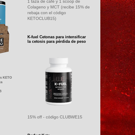
1 taza de café y 1 scoop de
Colageno y MCT (recibe 15% de
rebaja con el código
KETOCLUB15)
K-fuel Cetonas para intensificar
la cetosis para pérdida de peso
os KETO
ta
UB
15% off - código CLUBWE15