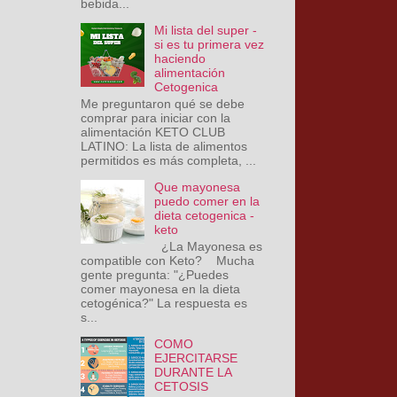
bebida...
Mi lista del super -
si es tu primera vez
haciendo
alimentación
Cetogenica
Me preguntaron qué se debe
comprar para iniciar con la
alimentación KETO CLUB
LATINO: La lista de alimentos
permitidos es más completa, ...
Que mayonesa
puedo comer en la
dieta cetogenica -
keto
¿La Mayonesa es
compatible con Keto? Mucha
gente pregunta: "¿Puedes
comer mayonesa en la dieta
cetogénica?" La respuesta es
s...
COMO
EJERCITARSE
DURANTE LA
CETOSIS