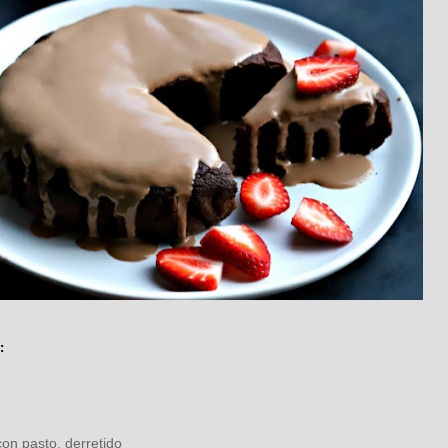
:
on pasto, derretido