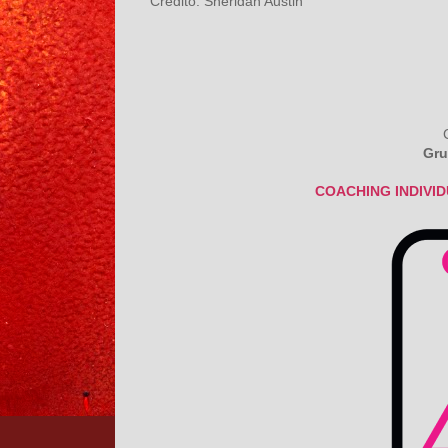
Credito: Sheridan Austin
Gru
COACHING INDIVI