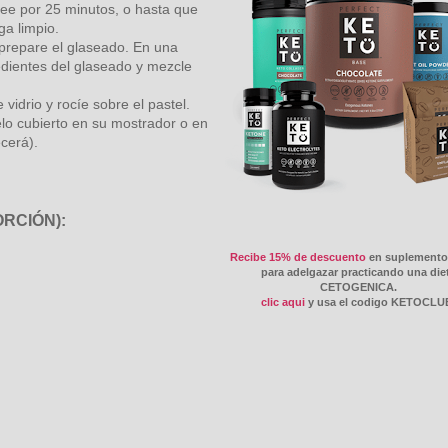
nee por 25 minutos, o hasta que
ga limpio.
, prepare el glaseado. En una
edientes del glaseado y mezcle
vidrio y rocíe sobre el pastel.
delo cubierto en su mostrador o en
ecerá).
RCIÓN):
Recibe 15% de descuento
en suplement
para adelgazar practicando una die
CETOGENICA.
clic aqui
y usa el codigo KETOCL