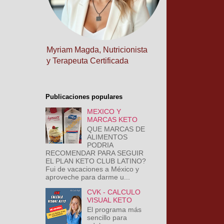
Myriam Magda, Nutricionista
y Terapeuta Certificada
Publicaciones populares
MEXICO Y
MARCAS KETO
QUE MARCAS DE
ALIMENTOS
PODRIA
RECOMENDAR PARA SEGUIR
EL PLAN KETO CLUB LATINO?
Fui de vacaciones a México y
aproveche para darme u...
CVK - CALCULO
VISUAL KETO
El programa más
sencillo para