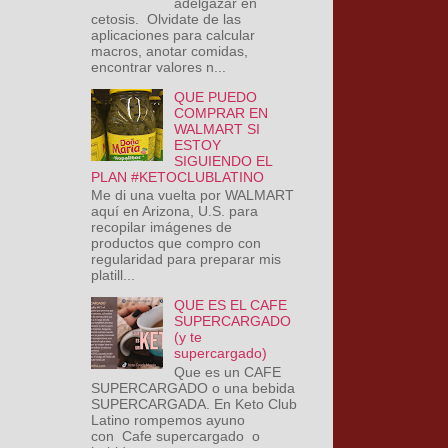
adelgazar en
cetosis. Olvidate de las
aplicaciones para calcular
macros, anotar comidas,
encontrar valores n...
QUE PUEDO
COMPRAR EN
WALMART SI
ESTOY
SIGUIENDO EL
PLAN #KETOCLUBLATINO
Me di una vuelta por WALMART
aquí en Arizona, U.S. para
recopilar imágenes de
productos que compro con
regularidad para preparar mis
platill...
QUE ES EL CAFE
SUPERCARGADO
(y te
supercargado)
Que es un CAFE
SUPERCARGADO o una bebida
SUPERCARGADA. En Keto Club
Latino rompemos ayuno
con Cafe supercargado o