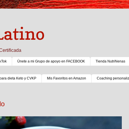
Latino
Certificada
kTok
Únete a mi Grupo de apoyo en FACEBOOK
Tienda NutriNenas
para dieta Keto y CVKP
Mis Favoritos en Amazon
Coaching personali
do