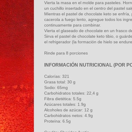
Vierta la masa en el molde para pasteles. Hor
un cuchillo insertado en el centro del pastel sal
Mientras el pastel de chocolate keto se enfría
cacerola a fuego lento, agregue todos los ingr
continuamente para combinar.
Vierta el glaseado de chocolate en un frasco de 
Sirva el pastel de chocolate keto tibio, o guár
el refrigerador (la formación de hielo se endur
Rinde para 8 porciones
INFORMACIÓN NUTRICIONAL (POR PO
Calorías: 321
Grasa total: 30 g
Sodio: 65mg
Carbohidratos totales: 22,4 g
Fibra dietética: 5.5g
Azúcares totales: 1.9g
Alcoholes de azúcar: 12 g
Carbohidratos netos: 4.9g
Proteína: 6.5g