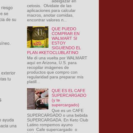
adelgazar en
cetosis. Olvidate de las
 riesgo
aplicaciones para calcular
de se
macros, anotar comidas,
cia de su
encontrar valores n...
QUE PUEDO
COMPRAR EN
WALMART SI
uíneo.
ESTOY
SIGUIENDO EL
PLAN #KETOCLUBLATINO
Me di una vuelta por WALMART
aquí en Arizona, U.S. para
recopilar imágenes de
productos que compro con
 exterior
regularidad para preparar mis
tas tu
platill...
QUE ES EL CAFE
SUPERCARGADO
s
(y te
supercargado)
Que es un CAFE
SUPERCARGADO o una bebida
lo ayuda
SUPERCARGADA. En Keto Club
Latino rompemos ayuno
hacia una
con Cafe supercargado o