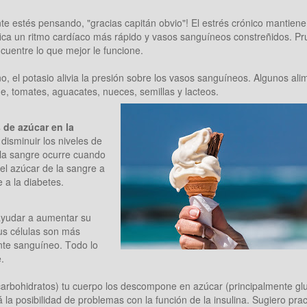
te estés pensando, "gracias capitán obvio"! El estrés crónico mantiene
fica un ritmo cardíaco más rápido y vasos sanguíneos constreñidos. P
cuentre lo que mejor le funcione.
, el potasio alivia la presión sobre los vasos sanguíneos. Algunos ali
de, tomates, aguacates, nueces, semillas y lacteos.
 de azúcar en la
isminuir los niveles de
n la sangre ocurre cuando
el azúcar de la sangre a
 a la diabetes.
e ayudar a aumentar su
 sus células son más
ente sanguíneo. Todo lo
.
arbohidratos) tu cuerpo los descompone en azúcar (principalmente gl
a posibilidad de problemas con la función de la insulina. Sugiero pract