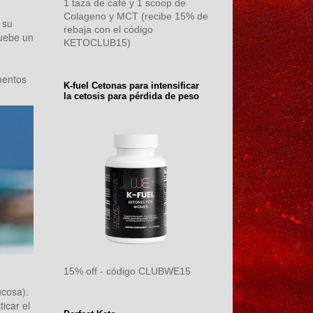
1 taza de café y 1 scoop de
Colageno y MCT (recibe 15% de
 su
rebaja con el código
ruebe un
KETOCLUB15)
mentos
K-fuel Cetonas para intensificar
la cetosis para pérdida de peso
15% off - código CLUBWE15
ucosa).
icar el