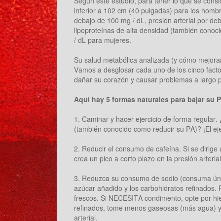
Según este estudio, para tener lo que se consi
inferior a 102 cm (40 pulgadas) para los homb
debajo de 100 mg / dL, presión arterial por deb
lipoproteínas de alta densidad (también conoc
/ dL para mujeres.
Su salud metabólica analizada (y cómo mejorar
Vamos a desglosar cada uno de los cinco fac
dañar su corazón y causar problemas a largo p
Aquí hay 5 formas naturales para bajar su 
1. Caminar y hacer ejercicio de forma regular
(también conocido como reducir su PA)? ¡El ej
2. Reducir el consumo de cafeína. Si se dirige
crea un pico a corto plazo en la presión arterial
3. Reduzca su consumo de sodio (consuma únic
azúcar añadido y los carbohidratos refinados. 
frescos. Si NECESITA condimento, opte por hier
refinados, tome menos gaseosas (más agua) y 
arterial.