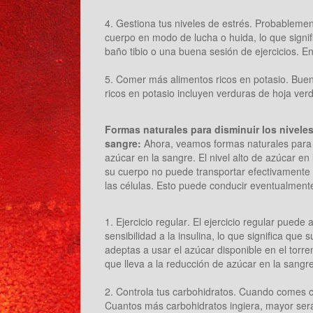
4. Gestiona tus niveles de estrés. Probablemen
cuerpo en modo de lucha o huida, lo que signi
baño tibio o una buena sesión de ejercicios. En
5. Comer más alimentos ricos en potasio. Bueno
ricos en potasio incluyen verduras de hoja ver
Formas naturales para disminuir los niveles
sangre:
Ahora, veamos formas naturales para d
azúcar en la sangre. El nivel alto de azúcar e
su cuerpo no puede transportar efectivamente 
las células. Esto puede conducir eventualmente
1. Ejercicio regular. El ejercicio regular pued
sensibilidad a la insulina, lo que significa que
adeptas a usar el azúcar disponible en el torr
que lleva a la reducción de azúcar en la sangre
2. Controla tus carbohidratos. Cuando comes c
Cuantos más carbohidratos ingiera, mayor será l