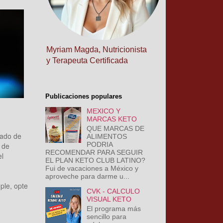
Myriam Magda, Nutricionista
y Terapeuta Certificada
Publicaciones populares
MEXICO Y
MARCAS KETO
QUE MARCAS DE
rado de
ALIMENTOS
PODRIA
 de
RECOMENDAR PARA SEGUIR
el
EL PLAN KETO CLUB LATINO?
Fui de vacaciones a México y
aproveche para darme u...
ple, opte
CVK - CALCULO
VISUAL KETO
El programa más
sencillo para