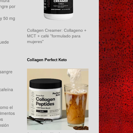
ntura
ngre por
 y 50 mg
Collagen Creamer: Collageno +
MCT + café "formulado para
puede
mujeres"
Collagen Perfect Keto
 sangre
cafeína
como el
limentos
os
esión