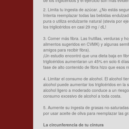
de los triglicéridos y el ejercicio son más evid
2. Limita tu ingesta de azúcar. ¿No estás se
Intenta reemplazar todas las bebidas endulza
pura o utiliza endulzante natural (stevia por ej
los triglicéridos en casi 29 mg / dL!
3. Comer más fibra. Las frutillas, verduras y ho
alimentos sugeridos en CVMK) y algunas semil
amigos para recibir fibra).
¡Un estudio encontró que una dieta baja en fib
triglicéridos aumentaran un 45% en solo 6 día
fase de alto contenido de fibra hizo que esos ni
4. Limitar el consumo de alcohol. El alcohol t
alcohol puede aumentar los triglicéridos en la
alcohol ligero a moderado conduce a un riesgo
consumo excesivo de alcohol a toda costa.
5. Aumente su ingesta de grasas no-saturadas.
por usar aceite de oliva para reemplazar las g
La circunferencia de tu cintura