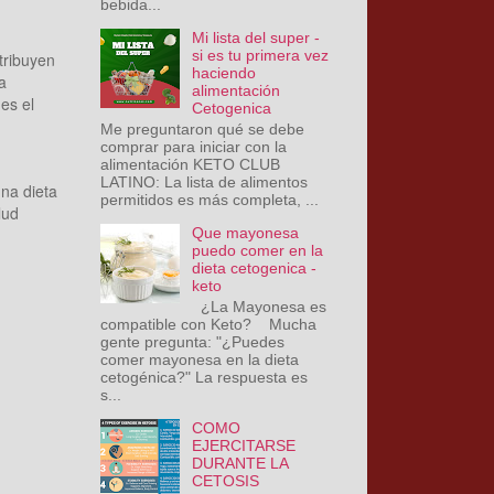
bebida...
Mi lista del super -
si es tu primera vez
tribuyen
haciendo
a
alimentación
 es el
Cetogenica
Me preguntaron qué se debe
comprar para iniciar con la
alimentación KETO CLUB
LATINO: La lista de alimentos
una dieta
permitidos es más completa, ...
lud
Que mayonesa
puedo comer en la
dieta cetogenica -
keto
¿La Mayonesa es
compatible con Keto? Mucha
gente pregunta: "¿Puedes
comer mayonesa en la dieta
cetogénica?" La respuesta es
s...
COMO
EJERCITARSE
DURANTE LA
CETOSIS