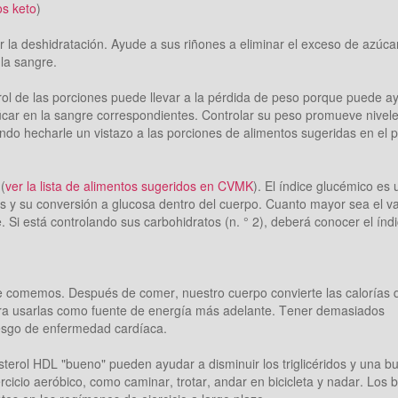
os keto
)
 la deshidratación. Ayude a sus riñones a eliminar el exceso de azúcar
 la sangre.
trol de las porciones puede llevar a la pérdida de peso porque puede a
azúcar en la sangre correspondientes. Controlar su peso promueve nivel
do hecharle un vistazo a las porciones de alimentos sugeridas en el p
(
ver la lista de alimentos sugeridos en CVMK
). El índice glucémico es 
os y su conversión a glucosa dentro del cuerpo. Cuanto mayor sea el va
 Si está controlando sus carbohidratos (n. ° 2), deberá conocer el índ
que comemos. Después de comer, nuestro cuerpo convierte las calorías 
para usarlas como fuente de energía más adelante. Tener demasiados
riesgo de enfermedad cardíaca.
esterol HDL "bueno" pueden ayudar a disminuir los triglicéridos y una b
cicio aeróbico, como caminar, trotar, andar en bicicleta y nadar. Los b