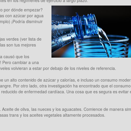
entes en los regímenes de ejercicio a largo plazo.
guro por dónde empezar?
das con azúcar por agua
emplo) ¡Podría disminuir
jas verdes (ver lista de
las son tus mejores
ra causó que los
s! Pero cambiar a una
veles volvieran a estar por debajo de los niveles de referencia.
iene un alto contenido de azúcar y calorías, e incluso un consumo mode
 sangre. Por otro lado, otra investigación ha encontrado que el consumo
 reducido de enfermedad cardíaca. Una cosa que es segura es evitar 
 Aceite de oliva, las nueces y los aguacates. Comience de manera sim
rasas trans y los aceites vegetales altamente procesados.