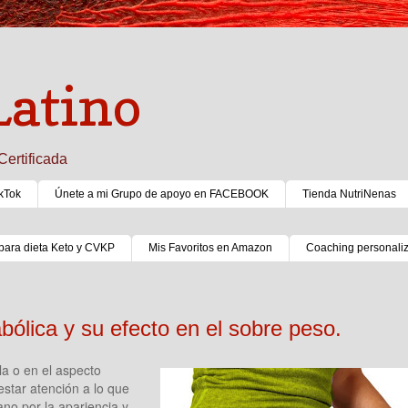
Latino
Certificada
kTok
Únete a mi Grupo de apoyo en FACEBOOK
Tienda NutriNenas
para dieta Keto y CVKP
Mis Favoritos en Amazon
Coaching personali
ólica y su efecto en el sobre peso.
a o en el aspecto
star atención a lo que
no por la apariencia y