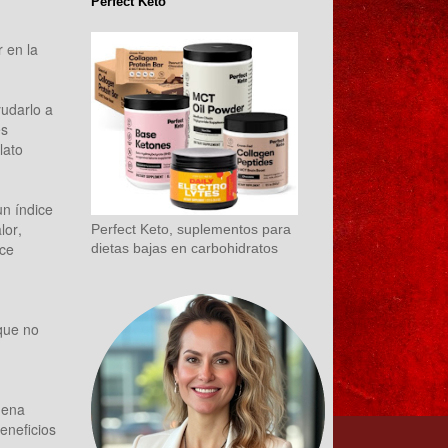
Perfect Keto
 en la
yudarlo a
es
lato
un índice
lor,
Perfect Keto, suplementos para
ice
dietas bajas en carbohidratos
que no
uena
eneficios