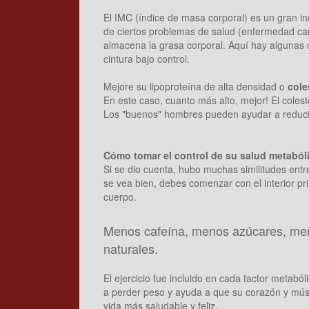
El IMC (índice de masa corporal) es un gran ind
de ciertos problemas de salud (enfermedad car
almacena la grasa corporal. Aquí hay algunas 
cintura bajo control.
Mejore su lipoproteína de alta densidad o
cole
En este caso, cuanto más alto, mejor! El coles
Los "buenos" hombres pueden ayudar a reduci
Cómo tomar el control de su salud metaból
Si se dio cuenta, hubo muchas similitudes entre
se vea bien, debes comenzar con el interior pri
cuerpo.
Menos cafeína, menos azúcares, men
naturales.
El ejercicio fue incluido en cada factor metabó
a perder peso y ayuda a que su corazón y músc
vida más saludable y feliz.