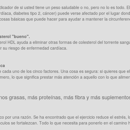
icador de si usted tiene un peso saludable o no, pero no lo es todo. El
díaca, diabetes tipo 2, cáncer) puede verse afectado por el lugar don
cosas básicas que puede hacer para ayudar a mantener la circunferen
sterol "bueno".
terol HDL ayuda a eliminar otras formas de colesterol del torrente sang
r su riesgo de enfermedad cardíaca.
ica
 cada uno de los cinco factores. Una cosa es segura: si quieres que el
mero, lo que significa prestar más atención a aquello con lo que alimen
os grasas, más proteínas, más fibra y más suplemento
lico por una razón. Se ha encontrado que el ejercicio reduce el estrés, 
ulos se fortalezcan. Todo lo que necesita para ponerlo en el camino 