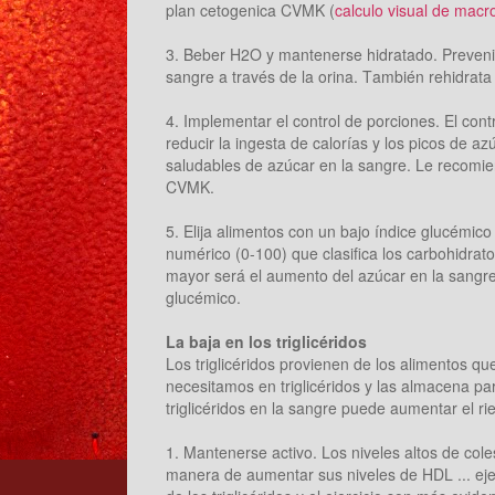
plan cetogenica CVMK (
calculo visual de macr
3. Beber H2O y mantenerse hidratado. Prevenir
sangre a través de la orina. También rehidrata
4. Implementar el control de porciones. El con
reducir la ingesta de calorías y los picos de 
saludables de azúcar en la sangre. Le recomien
CVMK.
5. Elija alimentos con un bajo índice glucémico 
numérico (0-100) que clasifica los carbohidrat
mayor será el aumento del azúcar en la sangre.
glucémico.
La baja en los triglicéridos
Los triglicéridos provienen de los alimentos 
necesitamos en triglicéridos y las almacena 
triglicéridos en la sangre puede aumentar el 
1. Mantenerse activo. Los niveles altos de col
manera de aumentar sus niveles de HDL ... ejer