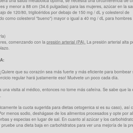
dera una salud metabólica óptima, se necesita una circunferencia de ci
res y menor a 88 cm (34.6 pulgadas) para las mujeres, azúcar en la sa
ajo de 120/80, triglicéridos por debajo de 150 mg / dL y colesterol de
ido como colesterol "bueno") mayor o igual a 40 mg / dL para hombres
la)
tores, comenzando con la
presión arterial (PA).
La presión arterial alta 
lazo.
PA:
. ¿Quiere que su corazón sea más fuerte y más eficiente para bombear
ercicio regular hará justamente eso! Muévete un poco cada día.
 a una visita al médico, entonces no tome más cafeína. Se sabe que la 
.
amente la cuota sugerida para dietas cetogenica si es su caso), así 
Por menos sodio, deshágase de los alimentos procesados ​​y opte por a
bas y especias en lugar de sal. En cuanto al azúcar y los carbohidrat
pruebe una dieta baja en carbohidratos para ver una mejoría de la pr