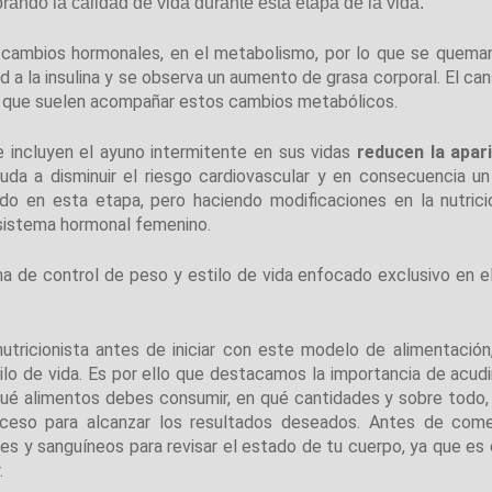
rando la calidad de vida durante esta etapa de la vida.
cambios hormonales, en el metabolismo, por lo que se quem
ad a la insulina y se observa un aumento de grasa corporal. El ca
os que suelen acompañar estos cambios metabólicos.
 incluyen el ayuno intermitente en sus vidas
reducen la apar
uda a disminuir el riesgo cardiovascular y en consecuencia un
o en esta etapa, pero haciendo modificaciones en la nutrici
u sistema hormonal femenino.
a de control de peso y estilo de vida enfocado exclusivo en e
tricionista antes de iniciar con este modelo de alimentación
stilo de vida. Es por ello que destacamos la importancia de acud
qué alimentos debes consumir, en qué cantidades y sobre todo,
oceso para alcanzar los resultados deseados. Antes de com
es y sanguíneos para revisar el estado de tu cuerpo, ya que es 
.