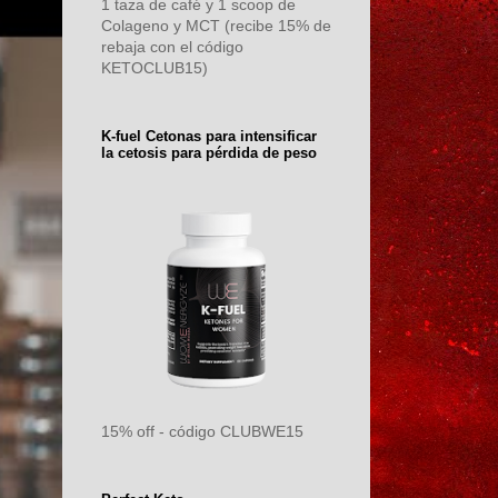
1 taza de café y 1 scoop de
Colageno y MCT (recibe 15% de
rebaja con el código
KETOCLUB15)
K-fuel Cetonas para intensificar
la cetosis para pérdida de peso
15% off - código CLUBWE15