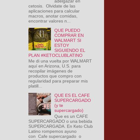
adelgazar en
cetosis. Olvidate de las
aplicaciones para calcular
macros, anotar comidas,
encontrar valores n...
QUE PUEDO
COMPRAR EN
WALMART SI
ESTOY
SIGUIENDO EL
PLAN #KETOCLUBLATINO
Me di una vuelta por WALMART
aquí en Arizona, U.S. para
recopilar imágenes de
productos que compro con
regularidad para preparar mis
platill...
QUE ES EL CAFE
SUPERCARGADO
(y te
supercargado)
Que es un CAFE
SUPERCARGADO o una bebida
SUPERCARGADA. En Keto Club
Latino rompemos ayuno
con Cafe supercargado o