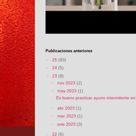
Publicaciones anteriores
►
25
(83)
►
24
(5)
▼
23
(8)
►
nov 2023
(2)
▼
may 2023
(1)
Es bueno practicar ayuno intermitente e
►
abr 2023
(1)
►
mar 2023
(1)
►
ene 2023
(3)
►
22
(6)