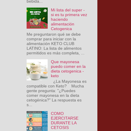
bebida...
Mi lista del super -
si es tu primera vez
haciendo
alimentación
Cetogenica
Me preguntaron qué se debe
comprar para iniciar con la
alimentación KETO CLUB
LATINO: La lista de alimentos
permitidos es más completa, ...
Que mayonesa
puedo comer en la
dieta cetogenica -
keto
¿La Mayonesa es
compatible con Keto? Mucha
gente pregunta: "¿Puedes
comer mayonesa en la dieta
cetogénica?" La respuesta es
s...
COMO
EJERCITARSE
DURANTE LA
CETOSIS