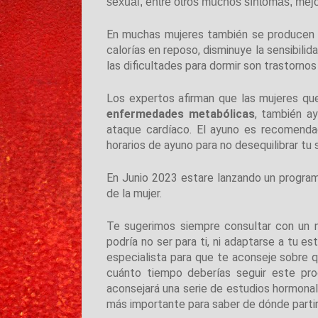
sexual, entre otros muchos síntomas, mejo
En muchas mujeres también se producen 
calorías en reposo, disminuye la sensibilid
las dificultades para dormir son trastorn
Los expertos afirman que las mujeres que
enfermedades metabólicas
, también ay
ataque cardíaco. El ayuno es recomendad
horarios de ayuno para no desequilibrar t
En Junio 2023 estare lanzando un program
de la mujer.
Te sugerimos siempre consultar con un nu
podría no ser para ti, ni adaptarse a tu e
especialista para que te aconseje sobre 
cuánto tiempo deberías seguir este pr
aconsejará una serie de estudios hormonal
más importante para saber de dónde partir