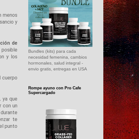
an menos
nsancio y
ición de
 posible
Bundles (kits) para cada
on y los
necesidad femenina, cambios
hormonales, salud integral -
envio gratis, entregas en USA
l cuerpo
Rompe ayuno con Pro Cafe
Supercargado
, ya que
ir con un
 durante
enzar te
el punto