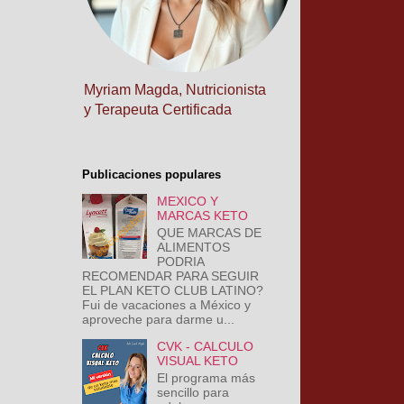
Myriam Magda, Nutricionista
y Terapeuta Certificada
Publicaciones populares
MEXICO Y
MARCAS KETO
QUE MARCAS DE
ALIMENTOS
PODRIA
RECOMENDAR PARA SEGUIR
EL PLAN KETO CLUB LATINO?
Fui de vacaciones a México y
aproveche para darme u...
CVK - CALCULO
VISUAL KETO
El programa más
sencillo para