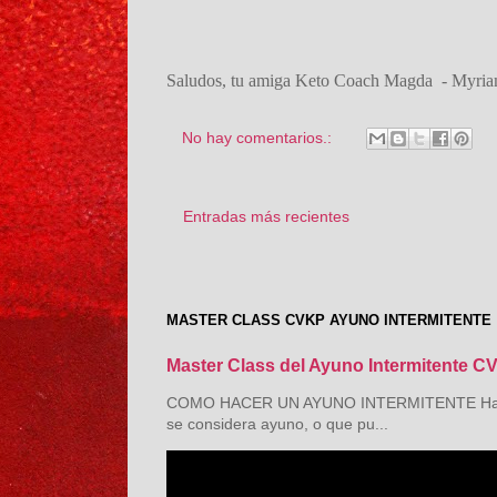
Saludos, tu amiga Keto Coach Magda - Myri
No hay comentarios.:
Entradas más recientes
MASTER CLASS CVKP AYUNO INTERMITENTE
Master Class del Ayuno Intermitente C
COMO HACER UN AYUNO INTERMITENTE Hay tant
se considera ayuno, o que pu...