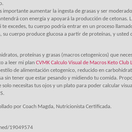
o.
es importante aumentar la ingesta de grasas y ser moderad
antendrá con energía y apoyará la producción de cetonas. 
i te excedes, tu cuerpo podría entrar en un proceso llamad
, su cuerpo produce glucosa a partir de proteínas, y usted 
hidratos, proteínas y grasas (macros cetogenicos) que neces
to a leer mi plan
CVMK Calculo Visual de Macros Keto Club 
estilo de alimentación cetogenico, reducido en carbohidrat
sa sin tener que estar pesando y midiendo tu comida. Pro
e solo necesitas tus ojos y un plato para poder calcular vis
S.
llado por Coach Magda, Nutricionista Certificada.
bmed/19049574