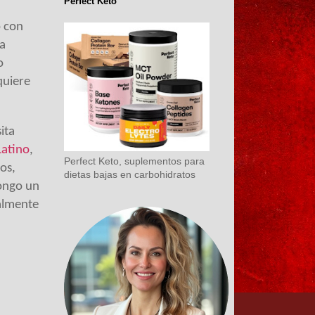
Perfect Keto
o con
La
o
quiere
ita
Latino
,
Perfect Keto, suplementos para
os,
dietas bajas en carbohidratos
pongo un
ualmente