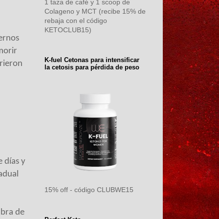
1 taza de café y 1 scoop de
Colageno y MCT (recibe 15% de
rebaja con el código
KETOCLUB15)
gernos
morir
K-fuel Cetonas para intensificar
rieron
la cetosis para pérdida de peso
 días y
adual
15% off - código CLUBWE15
ibra de