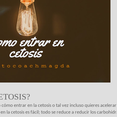
ETOSIS?
cómo entrar en la cetosis o tal vez incluso quieres acelerar
en la cetosis es fácil; todo se reduce a reducir los carbohidr