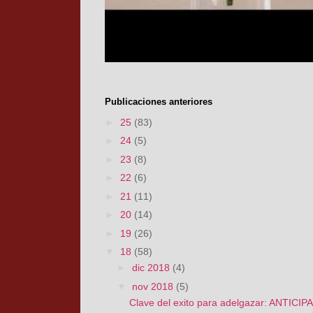
Publicaciones anteriores
►
25
(83)
►
24
(5)
►
23
(8)
►
22
(6)
►
21
(11)
►
20
(14)
►
19
(26)
▼
18
(58)
►
dic 2018
(4)
▼
nov 2018
(5)
Clave del exito para adelgazar: ANTICIP