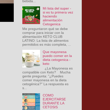
bebida...
Mi lista del super -
si es tu primera vez
haciendo
alimentación
Cetogenica
Me preguntaron qué se debe
comprar para iniciar con la
alimentación KETO CLUB
LATINO: La lista de alimentos
permitidos es más completa, ...
Que mayonesa
puedo comer en la
dieta cetogenica -
keto
¿La Mayonesa es
compatible con Keto? Mucha
gente pregunta: "¿Puedes
comer mayonesa en la dieta
cetogénica?" La respuesta es
s...
COMO
EJERCITARSE
DURANTE LA
CETOSIS