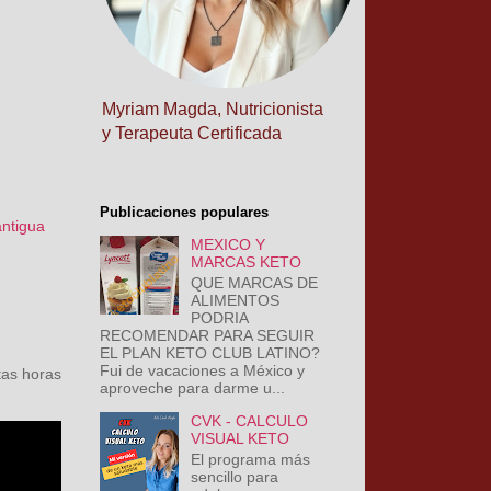
Myriam Magda, Nutricionista
y Terapeuta Certificada
Publicaciones populares
antigua
MEXICO Y
MARCAS KETO
QUE MARCAS DE
ALIMENTOS
PODRIA
RECOMENDAR PARA SEGUIR
EL PLAN KETO CLUB LATINO?
Fui de vacaciones a México y
as horas
aproveche para darme u...
CVK - CALCULO
VISUAL KETO
El programa más
sencillo para