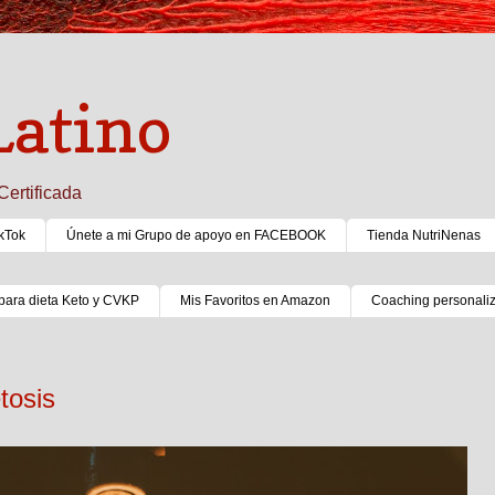
Latino
Certificada
kTok
Únete a mi Grupo de apoyo en FACEBOOK
Tienda NutriNenas
para dieta Keto y CVKP
Mis Favoritos en Amazon
Coaching personali
tosis