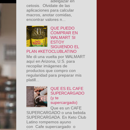
adelgazar en
cetosis. Olvidate de las
aplicaciones para calcular
macros, anotar comidas,
encontrar valores n...
QUE PUEDO
COMPRAR EN
WALMART SI
ESTOY
SIGUIENDO EL
PLAN #KETOCLUBLATINO
Me di una vuelta por WALMART
aquí en Arizona, U.S. para
recopilar imágenes de
productos que compro con
regularidad para preparar mis
platill...
QUE ES EL CAFE
SUPERCARGADO
(y te
supercargado)
Que es un CAFE
SUPERCARGADO o una bebida
SUPERCARGADA. En Keto Club
Latino rompemos ayuno
con Cafe supercargado o