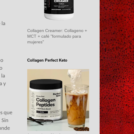
 la
Collagen Creamer: Collageno +
MCT + café "formulado para
mujeres"
mo
Collagen Perfect Keto
po
 la
a y
es que
 Sin
donde