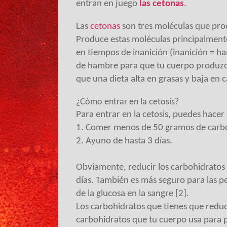
entran en juego
las cetonas
.
Las
cetonas
son tres moléculas que prod
Produce estas moléculas principalmente
en tiempos de inanición (inanición = h
de hambre para que tu cuerpo produzca
que una dieta alta en grasas y baja en 
¿Cómo entrar en la cetosis?
Para entrar en la cetosis, puedes hacer
1. Comer menos de 50 gramos de carbo
2. Ayuno de hasta 3 días.
Obviamente, reducir los carbohidratos
días. También es más seguro para las p
de la glucosa en la sangre [2].
Los carbohidratos que tienes que reduc
carbohidratos que tu cuerpo usa para p