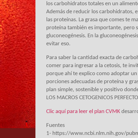
los carbohidratos totales en un aliment
Además de reducir los carbohidratos, 
las proteínas. La grasa que comes te m
proteína también es importante, pero s
gluconeogénesis. En la gluconeogénesis
evitar eso.
Para saber la cantidad exacta de carbo
comer para ingresar a la cetosis, te invi
porque ahí te explico como adoptar un 
porciones adecuadas de proteína y gra
plan simple, sostenible y positivo dond
LOS MACROS CETOGENICOS PERFECTO
Clic aquí para leer el plan CVMK
desarro
Fuentes
1- https://www.ncbi.nlm.nih.gov/pu