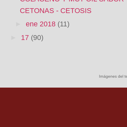
CETONAS - CETOSIS
►
ene 2018
(11)
►
17
(90)
Imágenes del 