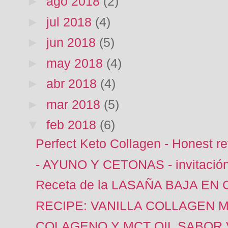
►
ago 2018
(2)
►
jul 2018
(4)
►
jun 2018
(5)
►
may 2018
(4)
►
abr 2018
(4)
►
mar 2018
(5)
▼
feb 2018
(6)
Perfect Keto Collagen - Honest r
- AYUNO Y CETONAS - invitació
Receta de la LASAÑA BAJA E
RECIPE: VANILLA COLLAGEN 
COLAGENO Y MCT OIL SABOR V