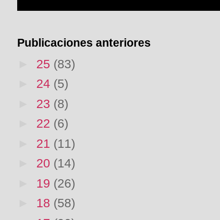
Publicaciones anteriores
►
25
(83)
►
24
(5)
►
23
(8)
►
22
(6)
►
21
(11)
►
20
(14)
►
19
(26)
►
18
(58)